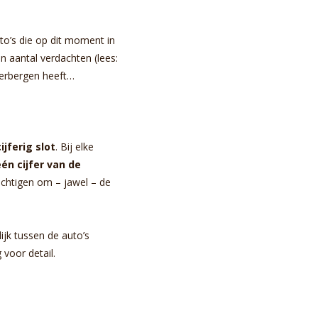
uto’s die op dit moment in
n aantal verdachten (lees:
 verbergen heeft…
ijferig slot
. Bij elke
één cijfer van de
achtigen om – jawel – de
lijk tussen de auto’s
voor detail.