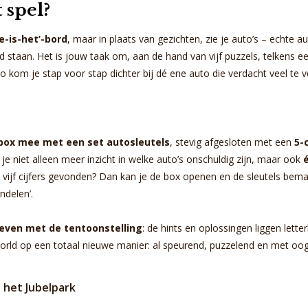
 spel?
e-is-het’-bord
, maar in plaats van gezichten, zie je auto’s – echte a
staan. Het is jouw taak om, aan de hand van vijf puzzels, telkens ee
Zo kom je stap voor stap dichter bij dé ene auto die verdacht veel te
box mee met een set autosleutels
, stevig afgesloten met een
5-c
g je niet alleen meer inzicht in welke auto’s onschuldig zijn, maar ook
le vijf cijfers gevonden? Dan kan je de box openen en de sleutels bem
ndelen’.
weven met de tentoonstelling
: de hints en oplossingen liggen letter
orld op een totaal nieuwe manier: al speurend, puzzelend en met oog 
 het Jubelpark