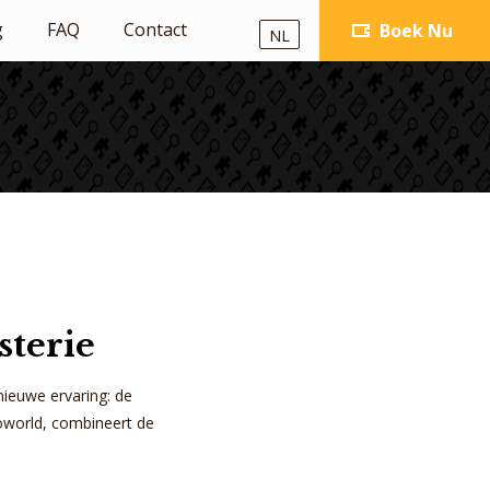
g
FAQ
Contact
Boek Nu
NL
sterie
ieuwe ervaring: de
oworld, combineert de