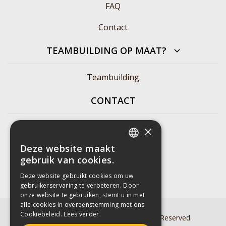
FAQ
Contact
TEAMBUILDING OP MAAT?
Teambuilding
CONTACT
+32492864352
×
Deze website maakt
info@hintseekers.be
DUTCH
gebruik van cookies.
BE0746948795
ENGLISH
Deze website gebruikt cookies om uw
gebruikerservaring te verbeteren. Door
FRENCH
onze website te gebruiken, stemt u in met
alle cookies in overeenstemming met ons
Cookiebeleid.
Lees verder
Copyright 2025 HintSeekers. All Rights Reserved.