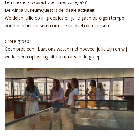
Een ideale groepsactiviteit met collega’s?
On
De AfricaMuseumQuest is de ideale activiteit.
pe
We delen jullie op in groepjes en jullie gaan op eigen tempo
On
doorheen het museum om alle raadsel op te lossen.
oo
he
Grote groep?
Geen probleem. Laat ons weten met hoeveel jullie zijn en wij
werken een oplossing uit op maat van de groep.